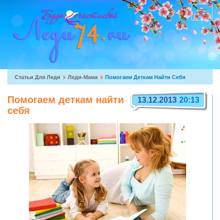
Перейти
к
Toggle
основному
navigat
содержанию
Вы
Статьи Для Леди
Леди-Мама
Помогаем Деткам Найти Себя
здесь
Помогаем деткам найти
13.12.2013
20:13
себя