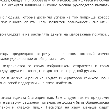
 может, следует попробовать что-то новое. Запишитесь на обу
а не окажутся лишними. В конце месяца руководство выплат
 людьми, которые достигли успеха на том поприще, котор
 жизненного опыта. Если появится возможность сменить 
ой бюджет и не распылять деньги на маловажные покупки.
везды предвещают встречу с человеком, который измен
алое удовольствие от общения с ним.
встречаются со своим избранником, отправятся в совме
друг друга и наконец-то отдохнете от городской рутины.
ое в их жизни решение. Будьте инициатором каких-то новш
инансовой поддержки – не отказывайте им.
 знака зодиака благоприятная. Вам следует так же придержи
дите за своим рационом питания, он должен быть сбалансиров
оленой и сладкой пищи. Несмотря на жару, меньше сидит