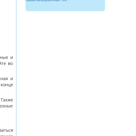
жные и
йте во
чная и
 конце
 Также
иозные
ваться