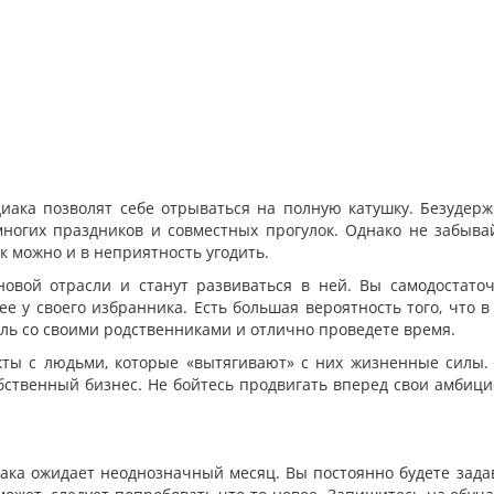
диака позволят себе отрываться на полную катушку. Безудер
огих праздников и совместных прогулок. Однако не забыва
к можно и в неприятность угодить.
овой отрасли и станут развиваться в ней. Вы самодостато
ее у своего избранника. Есть большая вероятность того, что в
ль со своими родственниками и отлично проведете время.
ты с людьми, которые «вытягивают» с них жизненные силы.
бственный бизнес. Не бойтесь продвигать вперед свои амбиц
ака ожидает неоднозначный месяц. Вы постоянно будете зада