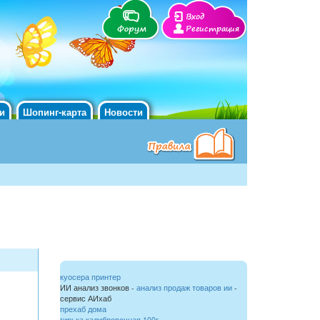
Вход
Регистрация
и
Шопинг-карта
Новости
куосера принтер
ИИ анализ звонков -
анализ продаж товаров ии
-
сервис АИхаб
прехаб дома
гирька калибровочная 100г