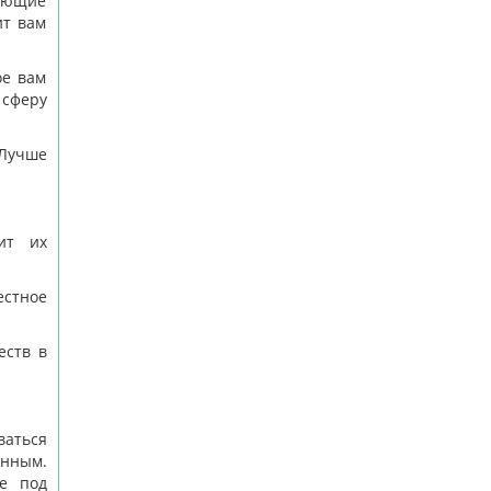
чающие
ит вам
ое вам
сферу
 Лучше
ит их
стное
еств в
ваться
анным.
е под