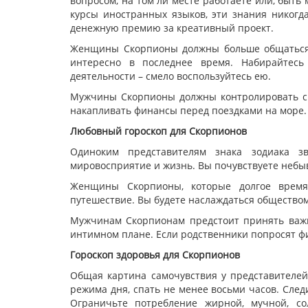
вопросом, на том ли месте работаете или, быть
курсы иностранных языков, эти знания никогд
денежную премию за креативный проект.
Женщины Скорпионы должны больше общаться с
интересно в последнее время. Набирайтесь
деятельности – смело воспользуйтесь ею.
Мужчины Скорпионы должны контролировать св
накапливать финансы перед поездками на море.
Любовный гороскоп для Скорпионов
Одиноким представителям знака зодиака з
мировосприятие и жизнь. Вы почувствуете небыв
Женщины Скорпионы, которые долгое время 
путешествие. Вы будете наслаждаться обществом 
Мужчинам Скорпионам предстоит принять важн
интимном плане. Если родственники попросят ф
Гороскоп здоровья для Скорпионов
Общая картина самочувствия у представителей
режима дня, спать не менее восьми часов. Сле
Ограничьте потребление жирной, мучной, с