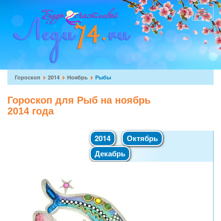
Перейти
к
Toggle
основному
navigat
содержанию
Вы
Гороскоп
2014
Ноябрь
Рыбы
здесь
Гороскоп для Рыб на ноябрь
2014 года
2014
Октябрь
Декабрь